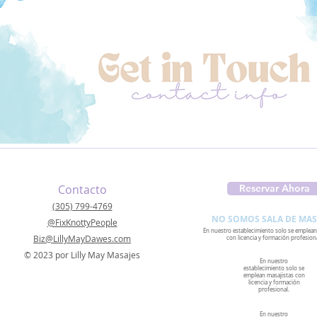
Contacto
Reservar Ahora
(305) 799-4769
NO SOMOS SALA DE MAS
@FixKnottyPeople
En nuestro establecimiento solo se emplean
Biz@LillyMayDawes.com
con licencia y formación profesiona
© 2023 por Lilly May Masajes
En nuestro
establecimiento solo se
emplean masajistas con
licencia y formación
profesional.
En nuestro