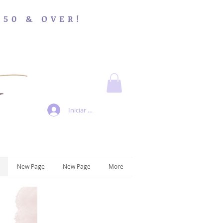
$50 & OVER!
Iniciar sesión
New Page
New Page
More